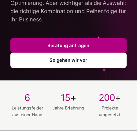
Optimierung. Aber wichtiger als die Auswahl:
die richtige Kombination und Reihenfolge für
Kontakt aufnehmen
Ihr Business.
Menü
Menü
Beratung anfragen
So gehen wir vor
6
15
+
200
+
Leistungs­felder
Jahre Erfahrung
Projekte
aus einer Hand
umgesetzt